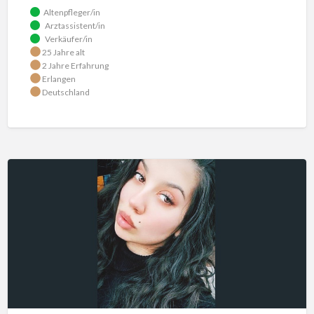
Altenpfleger/in
Arztassistent/in
Verkäufer/in
25 Jahre alt
2 Jahre Erfahrung
Erlangen
Deutschland