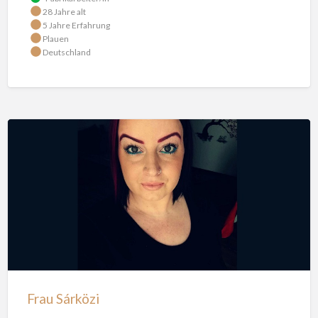
28 Jahre alt
5 Jahre Erfahrung
Plauen
Deutschland
Frau Sárközi