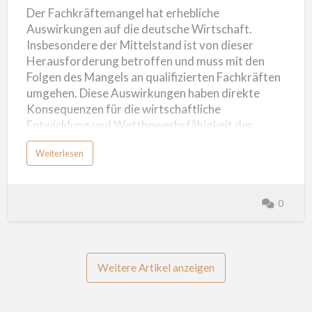
Bewerber auf Antworten warten müssen und
Der Fachkräftemangel hat erhebliche
Termine verschoben werden, dazu führen, dass
Auswirkungen auf die deutsche Wirtschaft.
Bewe…
Insbesondere der Mittelstand ist von dieser
Herausforderung betroffen und muss mit den
Folgen des Mangels an qualifizierten Fachkräften
umgehen. Diese Auswirkungen haben direkte
Konsequenzen für die wirtschaftliche
Entwicklung und Wettbewerbsfähigkeit der
Unternehmen. Laut Statistiken führt der
Weiterlesen
Fachkräftemangel nicht nur zu einem erhöhten
Aufwand für Rekrutierung und Mehrarbeit für
existierende Mitarbeiter, sondern auch zu
0
Umsatzeinbußen von etwa 65 Milliarden Euro pro
Jahr. Das entspricht etwa 1,3 Prozent der
deutschen Wirtschaftsleistung. Der Mangel an
Fachkräften beeinträchtigt somit die
Weitere Artikel anzeigen
Gewinnmarge und Wachstumschancen der
Unternehmen. Diese Auswirkungen betreffen
nicht nur die Unternehmen selbst, sondern haben