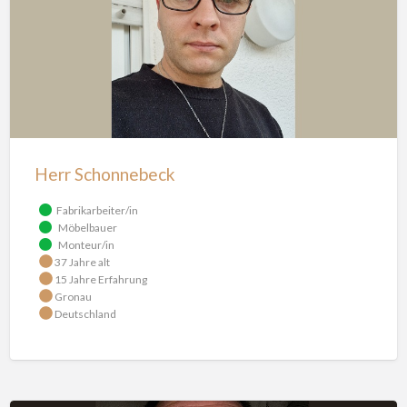
Herr Schonnebeck
Fabrikarbeiter/in
Möbelbauer
Monteur/in
37 Jahre alt
15 Jahre Erfahrung
Gronau
Deutschland