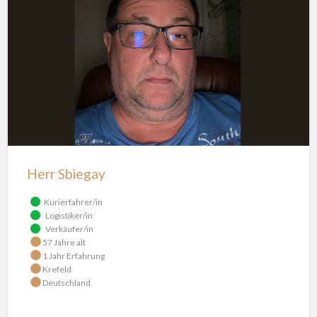
Herr Sbiegay
Kurierfahrer/in
Logistiker/in
Verkäufer/in
57 Jahre alt
1 Jahr Erfahrung
Krefeld
Deutschland