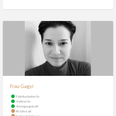
Frau Gagyi
Fabrikarbeiter/in
Kellner/in
Reinigungskraft
40 Jahre alt