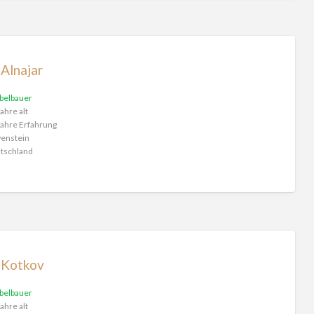
Alnajar
belbauer
ahre alt
ahre Erfahrung
enstein
tschland
 Kotkov
belbauer
ahre alt