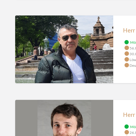
Herr
Alnajar
Herr 
Mö
56 J
30 J
Löw
Deu
Herr
Kotkov
Herr
Mö
26 J