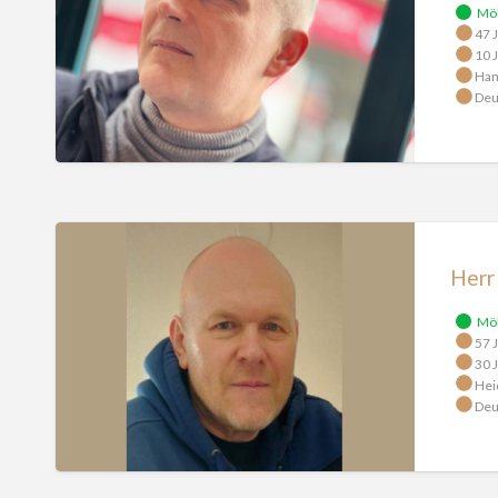
Mö
47 J
10 J
Ham
Deu
Herr
Ivaniuk
Herr
Mö
57 J
30 J
Hei
Deu