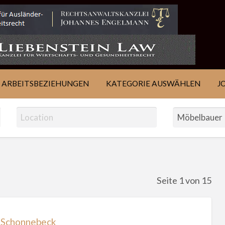
IE
JOB
ÜBER
KONTAKT
EN
FINDEN
WSJ
ARBEITSBEZIEHUNGEN
KATEGORIE AUSWÄHLEN
J
Seite 1 von 15
 Schonnebeck