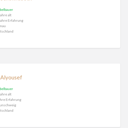
belbauer
ahre alt
ahre Erfahrung
nau
tschland
 Alyousef
belbauer
ahre alt
hre Erfahrung
unschweig
tschland