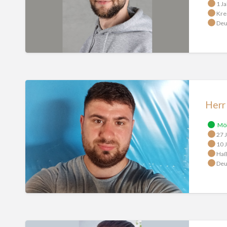
1 Ja
Kre
Deu
Herr
Bav
Herr
Mö
27 J
10 J
Haß
Deu
Herr