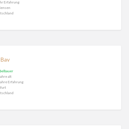
hr Erfahrung
iensen
tschland
 Bav
belbauer
ahre alt
ahre Erfahrung
furt
tschland