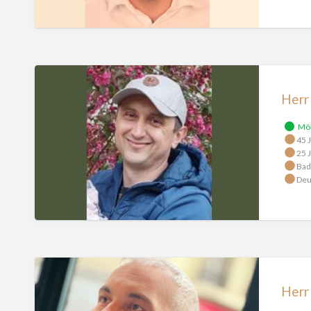
Herr
Komarnitskyi
Herr
Mö
45 J
25 J
Bad
Deu
Herr
Plohotnichenko
Herr