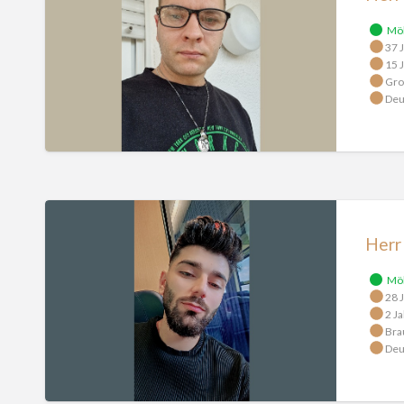
Mö
37 J
15 J
Gro
Deu
Herr
Alyousef
Herr
Mö
28 J
2 Ja
Bra
Deu