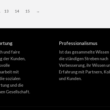
…
13
14
15
→
ortung
Professionalismus
ich und faire
Ist das gesammelte Wissen
g der Kunden,
die ständigen Streben nach
svolle
Verbesserung, ihr Wissen u
rbeit mit
Erfahrung mit Partnern, Ko
die sozialen
und Kunden.
tung und die
en Gesellschaft.