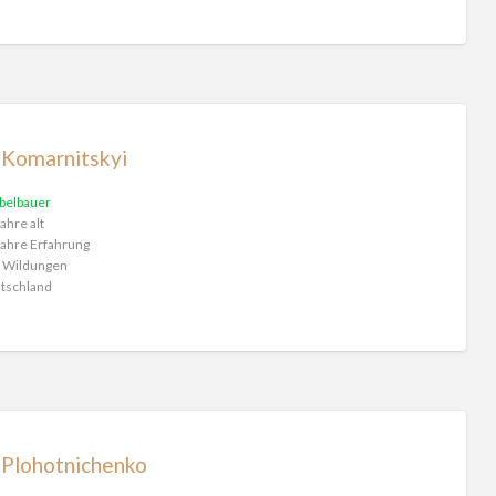
 Komarnitskyi
belbauer
ahre alt
ahre Erfahrung
 Wildungen
tschland
 Plohotnichenko