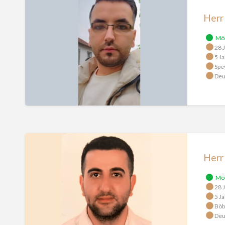
Al
Herr
Toukhi
Mö
28 J
5 Ja
Spe
Deu
Herr
Ülüs
Herr
Mö
28 J
5 Ja
Böb
Deu