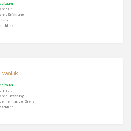
belbauer
ahre alt
ahre Erfahrung
burg
tschland
 Ivaniuk
belbauer
ahre alt
ahre Erfahrung
denheim an der Brenz
tschland