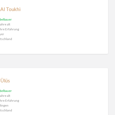
 Al Toukhi
belbauer
ahre alt
hre Erfahrung
yer
tschland
 Ülüs
belbauer
ahre alt
hre Erfahrung
lingen
tschland