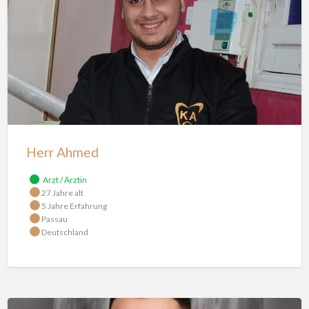
Herr Ahmed
Arzt / Ärztin
27 Jahre alt
5 Jahre Erfahrung
Passau
Deutschland
Herr