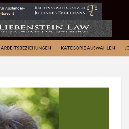
IE
JOB
ÜBER
KONTAKT
EN
FINDEN
WSJ
ARBEITSBEZIEHUNGEN
KATEGORIE AUSWÄHLEN
J