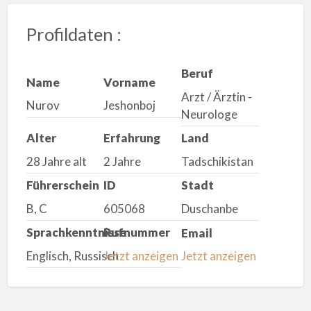
Profildaten :
Beruf
Name
Vorname
Arzt / Ärztin -
Nurov
Jeshonboj
Neurologe
Alter
Erfahrung
Land
28 Jahre alt
2 Jahre
Tadschikistan
Führerschein
ID
Stadt
B, C
605068
Duschanbe
Sprachkenntnisse
Rufnummer
Email
Englisch, Russisch
Jetzt anzeigen
Jetzt anzeigen