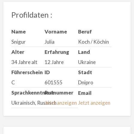
Profildaten :
Name
Vorname
Beruf
Snigur
Julia
Koch / Köchin
Alter
Erfahrung
Land
34 Jahre alt
12 Jahre
Ukraine
Führerschein
ID
Stadt
C
601555
Dnipro
Sprachkenntnisse
Rufnummer
Email
Ukrainisch, Russisch
Jetzt anzeigen
Jetzt anzeigen