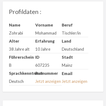
Profildaten :
Name
Vorname
Beruf
Zohrabi
Mohammad
Tischler/in
Alter
Erfahrung
Land
38 Jahre alt
10 Jahre
Deutschland
Führerschein
ID
Stadt
B
607235
Mainz
Sprachkenntnisse
Rufnummer
Email
Deutsch
Jetzt anzeigen
Jetzt anzeigen