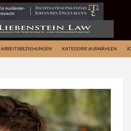
IE
JOB
ÜBER
KONTAKT
EN
FINDEN
WSJ
ARBEITSBEZIEHUNGEN
KATEGORIE AUSWÄHLEN
J