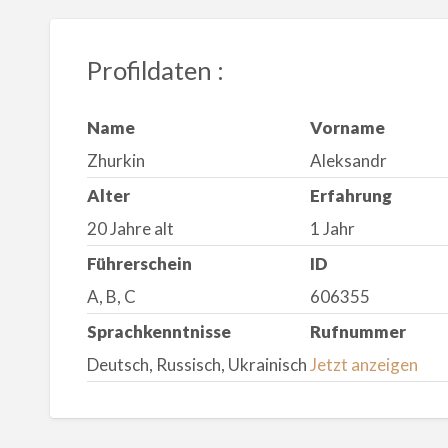
Profildaten :
Name
Vorname
Zhurkin
Aleksandr
Alter
Erfahrung
20 Jahre alt
1 Jahr
Führerschein
ID
A, B, C
606355
Sprachkenntnisse
Rufnummer
Deutsch, Russisch, Ukrainisch
Jetzt anzeigen