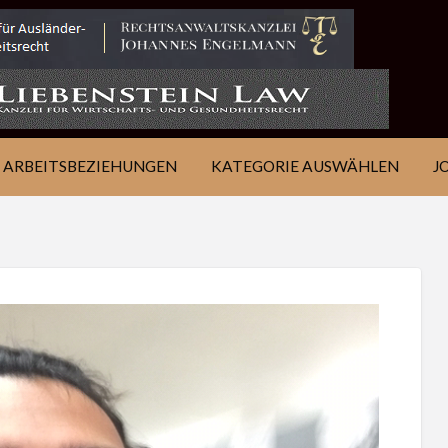
IE
JOB
ÜBER
KONTAKT
EN
FINDEN
WSJ
ARBEITSBEZIEHUNGEN
KATEGORIE AUSWÄHLEN
J