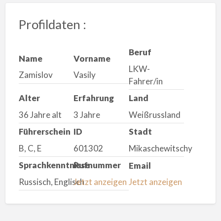
Profildaten :
Beruf
Name
Vorname
LKW-
Zamislov
Vasily
Fahrer/in
Alter
Erfahrung
Land
36 Jahre alt
3 Jahre
Weißrussland
Führerschein
ID
Stadt
B, C, E
601302
Mikaschewitschy
Sprachkenntnisse
Rufnummer
Email
Russisch, Englisch
Jetzt anzeigen
Jetzt anzeigen