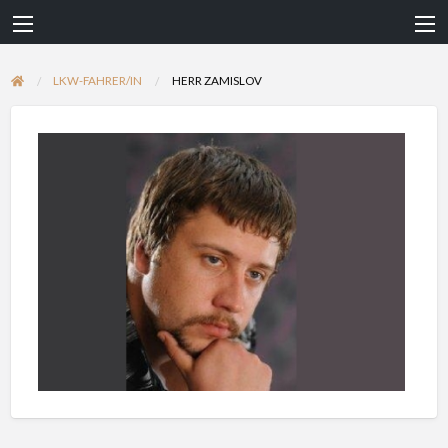
LKW-FAHRER/IN
HERR ZAMISLOV