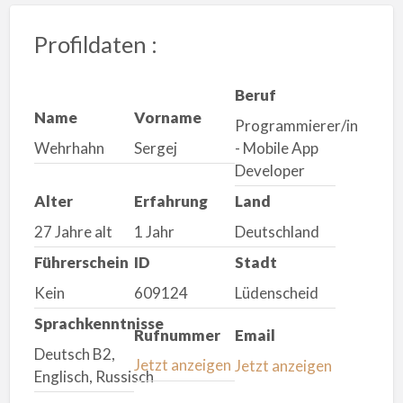
Profildaten :
Beruf
Name
Vorname
Programmierer/in
Wehrhahn
Sergej
- Mobile App
Developer
Alter
Erfahrung
Land
27 Jahre alt
1 Jahr
Deutschland
Führerschein
ID
Stadt
Kein
609124
Lüdenscheid
Sprachkenntnisse
Rufnummer
Email
Deutsch B2,
Jetzt anzeigen
Jetzt anzeigen
Englisch, Russisch