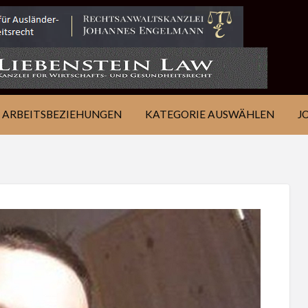
IE
JOB
ÜBER
KONTAKT
EN
FINDEN
WSJ
ARBEITSBEZIEHUNGEN
KATEGORIE AUSWÄHLEN
J