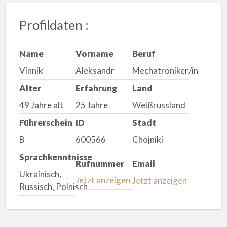
Profildaten :
Name
Vorname
Beruf
Vinnik
Aleksandr
Mechatroniker/in
Alter
Erfahrung
Land
49 Jahre alt
25 Jahre
Weißrussland
Führerschein
ID
Stadt
B
600566
Chojniki
Sprachkenntnisse
Rufnummer
Email
Ukrainisch,
Jetzt anzeigen
Jetzt anzeigen
Russisch, Polnisch