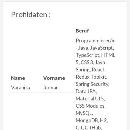
Profildaten :
Beruf
Programmierer/in
- Java, JavaScript,
TypeScript, HTML
5, CSS 3, Java
Spring, React,
Redux Toolkit,
Name
Vorname
Spring Security,
Varanita
Roman
Data JPA,
Material UI 5,
CSS.Modules,
MySQL,
MongoDB, H2,
Git, GitHub,