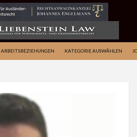
IE
JOB
ÜBER
KONTAKT
EN
FINDEN
WSJ
ARBEITSBEZIEHUNGEN
KATEGORIE AUSWÄHLEN
J