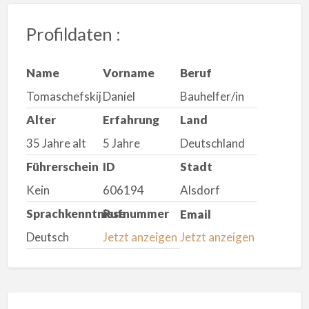
Profildaten :
Name
Vorname
Beruf
Tomaschefskij
Daniel
Bauhelfer/in
Alter
Erfahrung
Land
35 Jahre alt
5 Jahre
Deutschland
Führerschein
ID
Stadt
Kein
606194
Alsdorf
Sprachkenntnisse
Rufnummer
Email
Deutsch
Jetzt anzeigen
Jetzt anzeigen