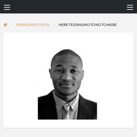
FABRIKARBEITER/IN
HERR TEDONGMO TCHIO TCHASSE