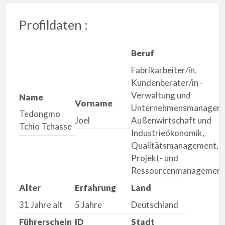
Profildaten :
Beruf
Fabrikarbeiter/in,
Kundenberater/in -
Verwaltung und
Name
Vorname
Unternehmensmanageme
Tedongmo
Joel
Außenwirtschaft und
Tchio Tchasse
Industrieökonomik,
Qualitätsmanagement,
Projekt- und
Ressourcenmanagement
Alter
Erfahrung
Land
31 Jahre alt
5 Jahre
Deutschland
Führerschein
ID
Stadt