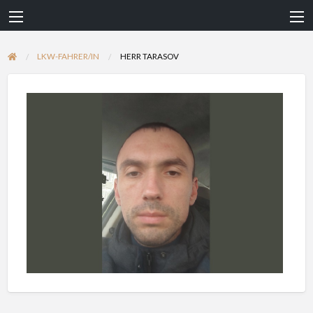
LKW-FAHRER/IN
HERR TARASOV