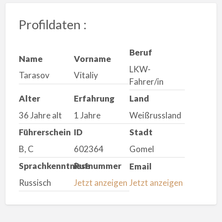
Profildaten :
Beruf
Name
Vorname
LKW-
Tarasov
Vitaliy
Fahrer/in
Alter
Erfahrung
Land
36 Jahre alt
1 Jahre
Weißrussland
Führerschein
ID
Stadt
B, C
602364
Gomel
Sprachkenntnisse
Rufnummer
Email
Russisch
Jetzt anzeigen
Jetzt anzeigen