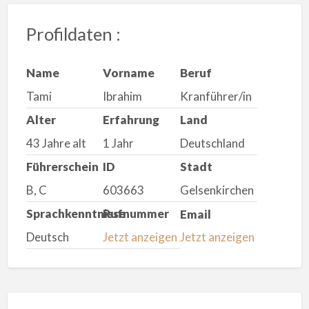
Profildaten :
Name
Vorname
Beruf
Tami
Ibrahim
Kranführer/in
Alter
Erfahrung
Land
43 Jahre alt
1 Jahr
Deutschland
Führerschein
ID
Stadt
B, C
603663
Gelsenkirchen
Sprachkenntnisse
Rufnummer
Email
Deutsch
Jetzt anzeigen
Jetzt anzeigen