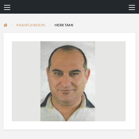
KRANFÜHRER/IN
HERR TAMI