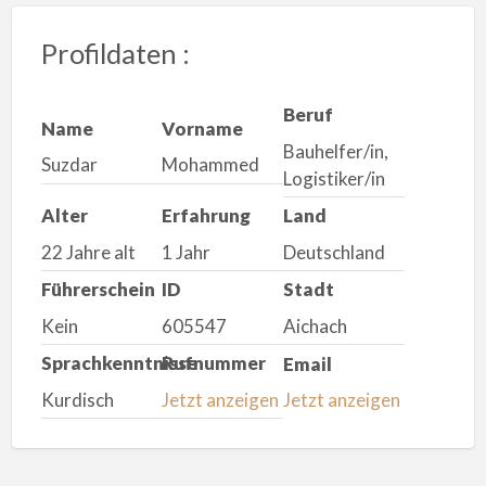
Profildaten :
Beruf
Name
Vorname
Bauhelfer/in,
Suzdar
Mohammed
Logistiker/in
Alter
Erfahrung
Land
22 Jahre alt
1 Jahr
Deutschland
Führerschein
ID
Stadt
Kein
605547
Aichach
Sprachkenntnisse
Rufnummer
Email
Kurdisch
Jetzt anzeigen
Jetzt anzeigen