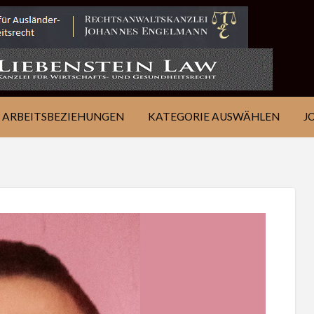
IE
JOB
ÜBER
KONTAKT
EN
FINDEN
WSJ
ARBEITSBEZIEHUNGEN
KATEGORIE AUSWÄHLEN
J