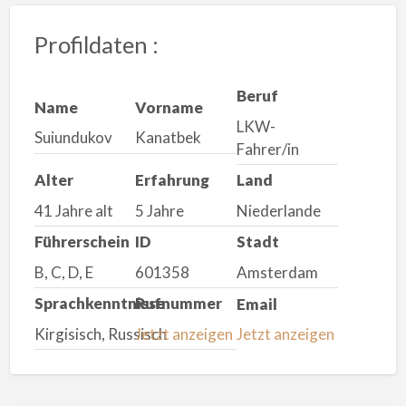
Profildaten :
Beruf
Name
Vorname
LKW-
Suiundukov
Kanatbek
Fahrer/in
Alter
Erfahrung
Land
41 Jahre alt
5 Jahre
Niederlande
Führerschein
ID
Stadt
B, C, D, E
601358
Amsterdam
Sprachkenntnisse
Rufnummer
Email
Kirgisisch, Russisch
Jetzt anzeigen
Jetzt anzeigen