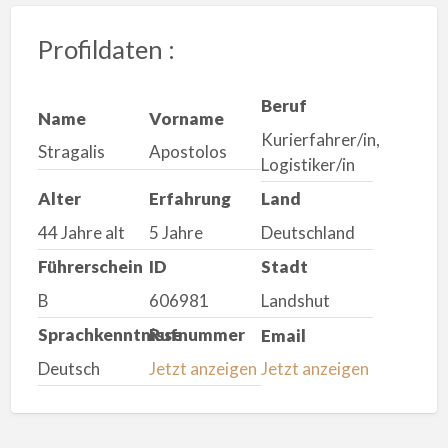
Profildaten :
Beruf
Name
Vorname
Kurierfahrer/in,
Stragalis
Apostolos
Logistiker/in
Alter
Erfahrung
Land
44 Jahre alt
5 Jahre
Deutschland
Führerschein
ID
Stadt
B
606981
Landshut
Sprachkenntnisse
Rufnummer
Email
Deutsch
Jetzt anzeigen
Jetzt anzeigen