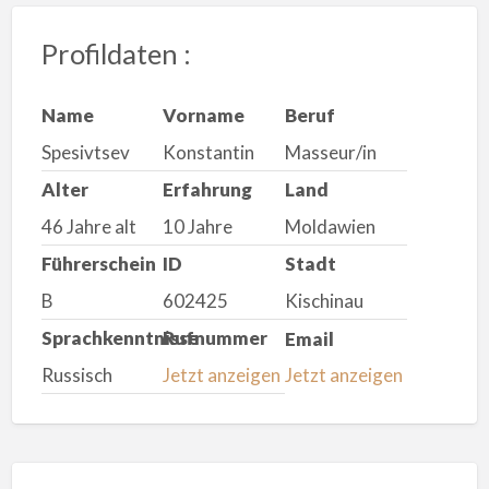
Profildaten :
Name
Vorname
Beruf
Spesivtsev
Konstantin
Masseur/in
Alter
Erfahrung
Land
46 Jahre alt
10 Jahre
Moldawien
Führerschein
ID
Stadt
B
602425
Kischinau
Sprachkenntnisse
Rufnummer
Email
Russisch
Jetzt anzeigen
Jetzt anzeigen