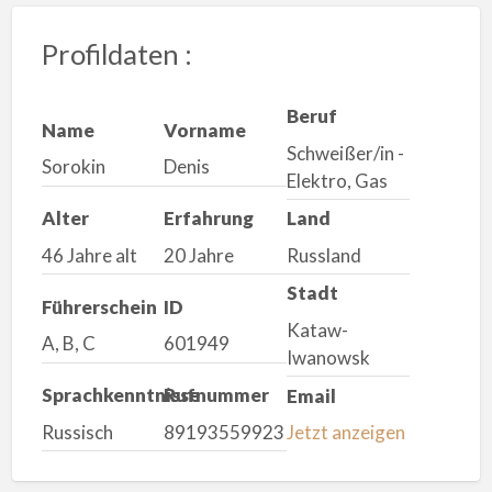
Profildaten :
Beruf
Name
Vorname
Schweißer/in -
Sorokin
Denis
Elektro, Gas
Alter
Erfahrung
Land
46 Jahre alt
20 Jahre
Russland
Stadt
Führerschein
ID
Kataw-
A, B, C
601949
Iwanowsk
Sprachkenntnisse
Rufnummer
Email
Russisch
89193559923
Jetzt anzeigen