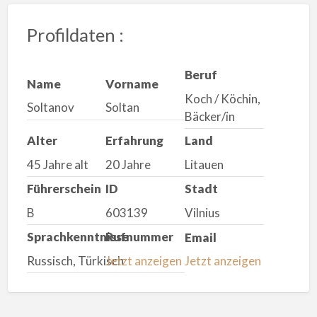
Profildaten :
Beruf
Name
Vorname
Koch / Köchin,
Soltanov
Soltan
Bäcker/in
Alter
Erfahrung
Land
45 Jahre alt
20 Jahre
Litauen
Führerschein
ID
Stadt
B
603139
Vilnius
Sprachkenntnisse
Rufnummer
Email
Russisch, Türkisch
Jetzt anzeigen
Jetzt anzeigen