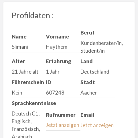
Profildaten :
Beruf
Name
Vorname
Kundenberater/in,
Slimani
Haythem
Student/in
Alter
Erfahrung
Land
21 Jahre alt
1 Jahr
Deutschland
Führerschein
ID
Stadt
Kein
607248
Aachen
Sprachkenntnisse
Deutsch C1,
Rufnummer
Email
Englisch,
Jetzt anzeigen
Jetzt anzeigen
Französisch,
Arabisch