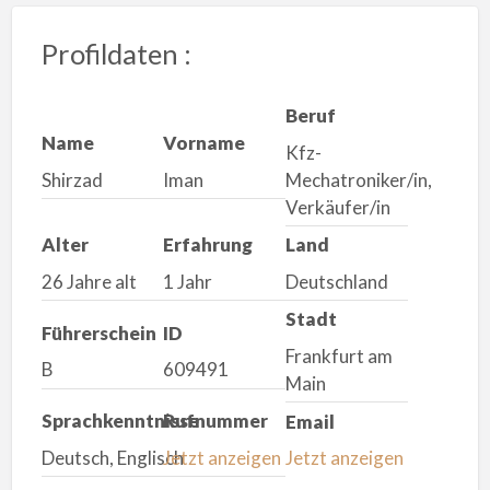
Profildaten :
Beruf
Name
Vorname
Kfz-
Shirzad
Iman
Mechatroniker/in,
Verkäufer/in
Alter
Erfahrung
Land
26 Jahre alt
1 Jahr
Deutschland
Stadt
Führerschein
ID
Frankfurt am
B
609491
Main
Sprachkenntnisse
Rufnummer
Email
Deutsch, Englisch
Jetzt anzeigen
Jetzt anzeigen