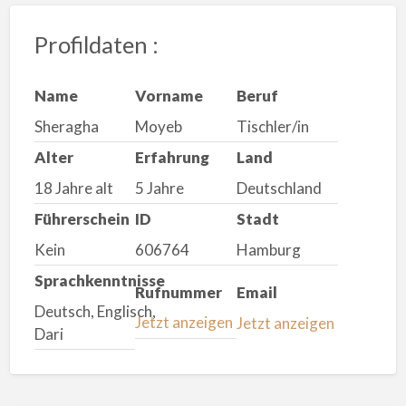
Profildaten :
Name
Vorname
Beruf
Sheragha
Moyeb
Tischler/in
Alter
Erfahrung
Land
18 Jahre alt
5 Jahre
Deutschland
Führerschein
ID
Stadt
Kein
606764
Hamburg
Sprachkenntnisse
Rufnummer
Email
Deutsch, Englisch,
Jetzt anzeigen
Jetzt anzeigen
Dari