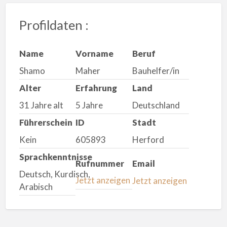
Profildaten :
Name
Vorname
Beruf
Shamo
Maher
Bauhelfer/in
Alter
Erfahrung
Land
31 Jahre alt
5 Jahre
Deutschland
Führerschein
ID
Stadt
Kein
605893
Herford
Sprachkenntnisse
Rufnummer
Email
Deutsch, Kurdisch,
Jetzt anzeigen
Jetzt anzeigen
Arabisch