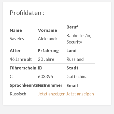
Profildaten :
Beruf
Name
Vorname
Bauhelfer/in,
Savelev
Aleksandr
Security
Alter
Erfahrung
Land
46 Jahre alt
20 Jahre
Russland
Führerschein
ID
Stadt
C
603395
Gattschina
Sprachkenntnisse
Rufnummer
Email
Russisch
Jetzt anzeigen
Jetzt anzeigen