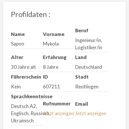
Profildaten :
Beruf
Name
Vorname
Ingenieur/in,
Sapon
Mykola
Logistiker/in
Alter
Erfahrung
Land
30 Jahre alt
8 Jahre
Deutschland
Führerschein
ID
Stadt
Kein
607211
Reutlingen
Sprachkenntnisse
Rufnummer
Email
Deutsch A2,
Englisch, Russisch,
Jetzt anzeigen
Jetzt anzeigen
Ukrainisch