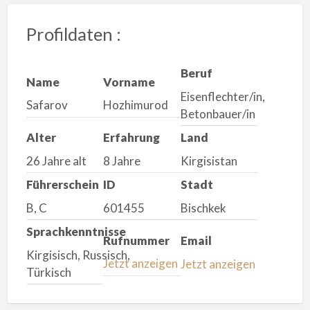
Profildaten :
Beruf
Name
Vorname
Eisenflechter/in,
Safarov
Hozhimurod
Betonbauer/in
Alter
Erfahrung
Land
26 Jahre alt
8 Jahre
Kirgisistan
Führerschein
ID
Stadt
B, C
601455
Bischkek
Sprachkenntnisse
Rufnummer
Email
Kirgisisch, Russisch,
Jetzt anzeigen
Jetzt anzeigen
Türkisch