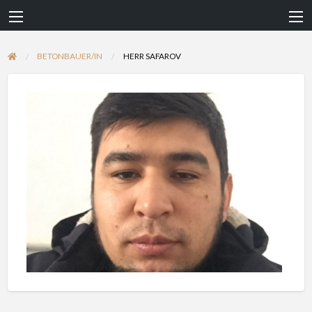
BETONBAUER/IN
HERR SAFAROV