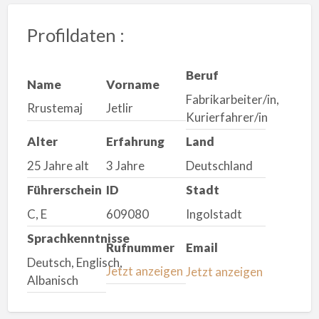
Profildaten :
Beruf
Name
Vorname
Fabrikarbeiter/in,
Rrustemaj
Jetlir
Kurierfahrer/in
Alter
Erfahrung
Land
25 Jahre alt
3 Jahre
Deutschland
Führerschein
ID
Stadt
C, E
609080
Ingolstadt
Sprachkenntnisse
Rufnummer
Email
Deutsch, Englisch,
Jetzt anzeigen
Jetzt anzeigen
Albanisch