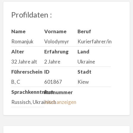
Profildaten :
Name
Vorname
Beruf
Romanjuk
Volodymyr
Kurierfahrer/in
Alter
Erfahrung
Land
32 Jahre alt
2 Jahre
Ukraine
Führerschein
ID
Stadt
B, C
601867
Kiew
Sprachkenntnisse
Rufnummer
Russisch, Ukrainisch
Jetzt anzeigen