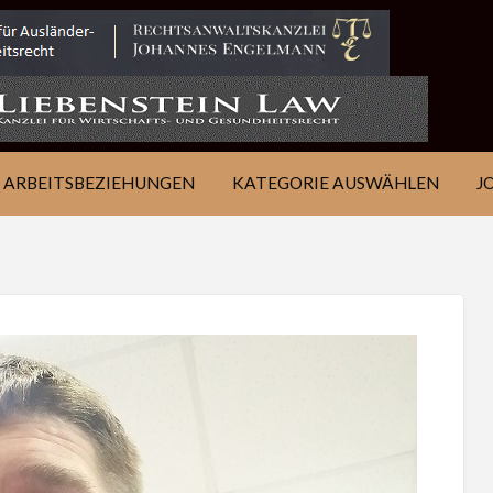
IE
JOB
ÜBER
KONTAKT
EN
FINDEN
WSJ
ARBEITSBEZIEHUNGEN
KATEGORIE AUSWÄHLEN
J