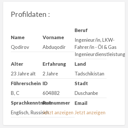
Profildaten :
Beruf
Name
Vorname
Ingenieur/in, LKW-
Qodirov
Abduqodir
Fahrer/in - Öl & Gas
Ingenieurdienstleistung
Alter
Erfahrung
Land
23 Jahre alt
2 Jahre
Tadschikistan
Führerschein
ID
Stadt
B, C
604882
Duschanbe
Sprachkenntnisse
Rufnummer
Email
Englisch, Russisch
Jetzt anzeigen
Jetzt anzeigen