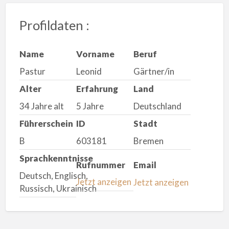
Profildaten :
Name
Vorname
Beruf
Pastur
Leonid
Gärtner/in
Alter
Erfahrung
Land
34 Jahre alt
5 Jahre
Deutschland
Führerschein
ID
Stadt
B
603181
Bremen
Sprachkenntnisse
Rufnummer
Email
Deutsch, Englisch,
Jetzt anzeigen
Jetzt anzeigen
Russisch, Ukrainisch