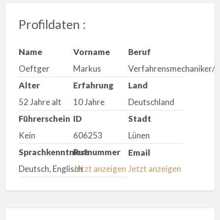
Profildaten :
Name
Vorname
Beruf
Oeftger
Markus
Verfahrensmechaniker/i
Alter
Erfahrung
Land
52 Jahre alt
10 Jahre
Deutschland
Führerschein
ID
Stadt
Kein
606253
Lünen
Sprachkenntnisse
Rufnummer
Email
Deutsch, Englisch
Jetzt anzeigen
Jetzt anzeigen