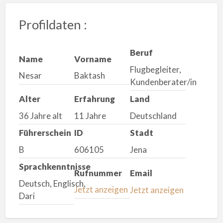
Profildaten :
Beruf
Name
Vorname
Flugbegleiter,
Nesar
Baktash
Kundenberater/in
Alter
Erfahrung
Land
36 Jahre alt
11 Jahre
Deutschland
Führerschein
ID
Stadt
B
606105
Jena
Sprachkenntnisse
Rufnummer
Email
Deutsch, Englisch,
Jetzt anzeigen
Jetzt anzeigen
Dari