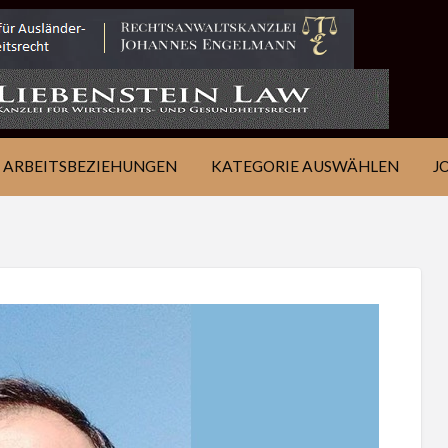
IE
JOB
ÜBER
KONTAKT
EN
FINDEN
WSJ
ARBEITSBEZIEHUNGEN
KATEGORIE AUSWÄHLEN
J