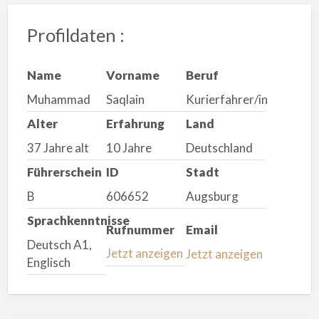
Profildaten :
Name
Vorname
Beruf
Muhammad
Saqlain
Kurierfahrer/in
Alter
Erfahrung
Land
37 Jahre alt
10 Jahre
Deutschland
Führerschein
ID
Stadt
B
606652
Augsburg
Sprachkenntnisse
Rufnummer
Email
Deutsch A1,
Jetzt anzeigen
Jetzt anzeigen
Englisch