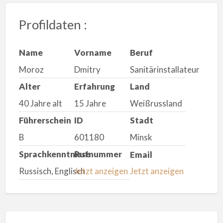
Profildaten :
Name
Vorname
Beruf
Moroz
Dmitry
Sanitärinstallateur
Alter
Erfahrung
Land
40 Jahre alt
15 Jahre
Weißrussland
Führerschein
ID
Stadt
B
601180
Minsk
Sprachkenntnisse
Rufnummer
Email
Russisch, Englisch
Jetzt anzeigen
Jetzt anzeigen