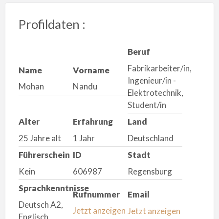
Profildaten :
Beruf
Fabrikarbeiter/in,
Name
Vorname
Ingenieur/in -
Mohan
Nandu
Elektrotechnik,
Student/in
Alter
Erfahrung
Land
25 Jahre alt
1 Jahr
Deutschland
Führerschein
ID
Stadt
Kein
606987
Regensburg
Sprachkenntnisse
Rufnummer
Email
Deutsch A2,
Jetzt anzeigen
Jetzt anzeigen
Englisch