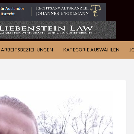
IE
JOB
ÜBER
KONTAKT
EN
FINDEN
WSJ
ARBEITSBEZIEHUNGEN
KATEGORIE AUSWÄHLEN
J