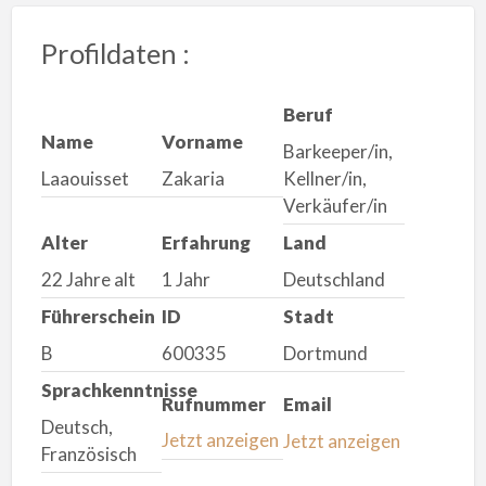
Profildaten :
Beruf
Name
Vorname
Barkeeper/in,
Laaouisset
Zakaria
Kellner/in,
Verkäufer/in
Alter
Erfahrung
Land
22 Jahre alt
1 Jahr
Deutschland
Führerschein
ID
Stadt
B
600335
Dortmund
Sprachkenntnisse
Rufnummer
Email
Deutsch,
Jetzt anzeigen
Jetzt anzeigen
Französisch