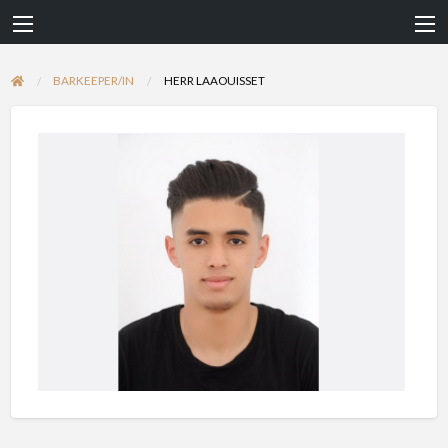
BARKEEPER/IN
HERR LAAOUISSET