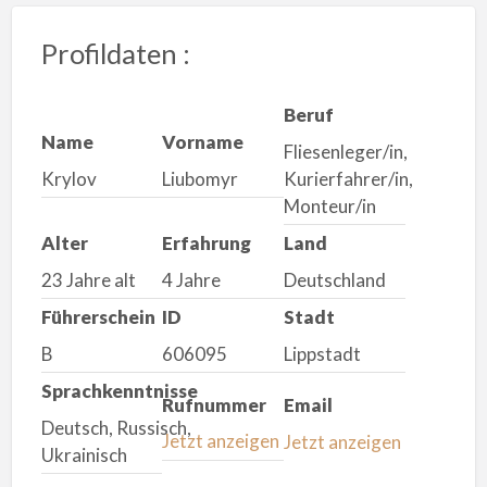
Profildaten :
Beruf
Name
Vorname
Fliesenleger/in,
Krylov
Liubomyr
Kurierfahrer/in,
Monteur/in
Alter
Erfahrung
Land
23 Jahre alt
4 Jahre
Deutschland
Führerschein
ID
Stadt
B
606095
Lippstadt
Sprachkenntnisse
Rufnummer
Email
Deutsch, Russisch,
Jetzt anzeigen
Jetzt anzeigen
Ukrainisch