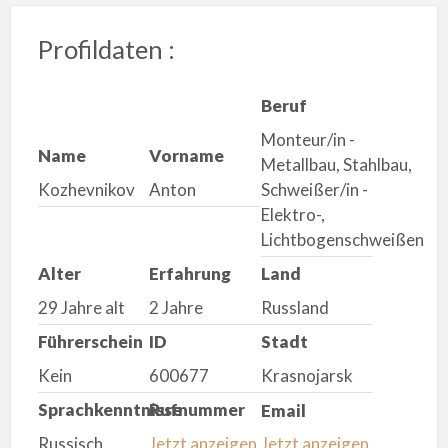
Profildaten :
Beruf
Monteur/in -
Name
Vorname
Metallbau, Stahlbau,
Kozhevnikov
Anton
Schweißer/in -
Elektro-,
Lichtbogenschweißen
Alter
Erfahrung
Land
29 Jahre alt
2 Jahre
Russland
Führerschein
ID
Stadt
Kein
600677
Krasnojarsk
Sprachkenntnisse
Rufnummer
Email
Russisch
Jetzt anzeigen
Jetzt anzeigen