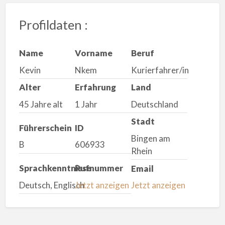
Profildaten :
Name
Vorname
Beruf
Kevin
Nkem
Kurierfahrer/in
Alter
Erfahrung
Land
45 Jahre alt
1 Jahr
Deutschland
Stadt
Führerschein
ID
Bingen am
B
606933
Rhein
Sprachkenntnisse
Rufnummer
Email
Deutsch, Englisch
Jetzt anzeigen
Jetzt anzeigen