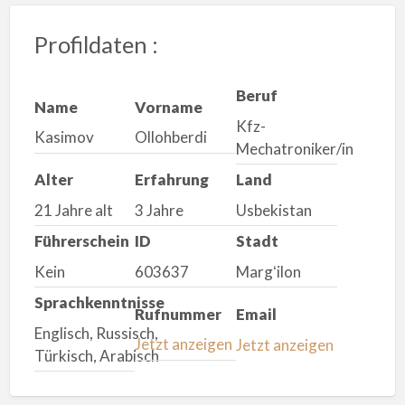
Profildaten :
Beruf
Name
Vorname
Kfz-
Kasimov
Ollohberdi
Mechatroniker/in
Alter
Erfahrung
Land
21 Jahre alt
3 Jahre
Usbekistan
Führerschein
ID
Stadt
Kein
603637
Margʻilon
Sprachkenntnisse
Rufnummer
Email
Englisch, Russisch,
Jetzt anzeigen
Jetzt anzeigen
Türkisch, Arabisch